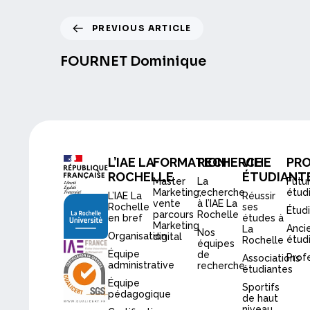
PREVIOUS ARTICLE
FOURNET Dominique
L’IAE LA
FORMATION
RECHERCHE
VIE
PRO
ROCHELLE
ÉTUDIANT
Master
La
Futu
Marketing,
recherche
étud
L’IAE La
Réussir
vente
à l’IAE La
Rochelle
ses
Étud
parcours
Rochelle
en bref
études à
Marketing
Anci
La
Nos
Organisation
digital
étud
Rochelle
équipes
Équipe
de
Prof
Associations
administrative
recherche
étudiantes
Équipe
Sportifs
pédagogique
de haut
niveau