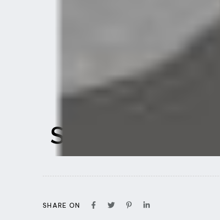
SORET Claire
SHARE ON