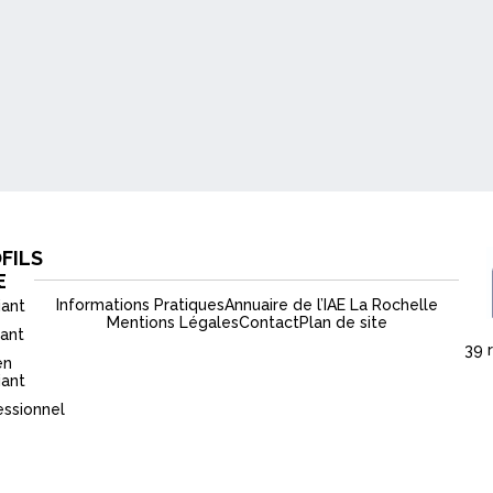
FILS
E
r
Informations Pratiques
Annuaire de l’IAE La Rochelle
iant
Mentions Légales
Contact
Plan de site
iant
39 
en
iant
essionnel